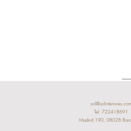
sol@solinteriores.co
Tel: 722418691
Madrid 190, 08028 Barc